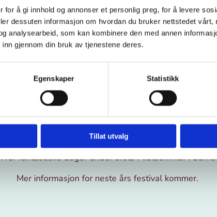
 for å gi innhold og annonser et personlig preg, for å levere sos
deler dessuten informasjon om hvordan du bruker nettstedet vårt,
og analysearbeid, som kan kombinere den med annen informasjon d
 inn gjennom din bruk av tjenestene deres.
Egenskaper
Statistikk
Midtsommar i Surnadal
Tillat utvalg
k for fantastiske dager under årets Midtsommar i Surna
Mer informasjon for neste års festival kommer.